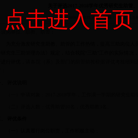
关于评选2017-2018学年优秀研究生助
点击进入首页
2018/06/22 10:33
作者： 编辑：董承婷
点击量：
各设岗单位、助教、助管：
为充分激发研究生助教、助管的工作热情，提高三助岗位人
学研究生三助管理办法》规定，结合我院“三助”工作的实际情况，现对
管进行评优，
请各院（系）及部门的助管助教根据评优考核细则
下：
一、 评优说明
（一）申请对象：2017-2018学年，工作满一学期的研究生
（二）评选人数：优秀助管10名，优秀助教3名。
二、 评优条件
（一）认真履行岗位职责，工作积极主动；