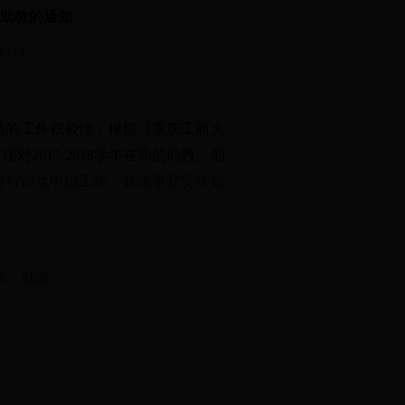
管、助教的通知
[ ]
员的工作积极性，根据《重庆工商大
2017-2018学年在岗的助教、助
进行评优申报工作，具体事宜安排如
助管、助教。