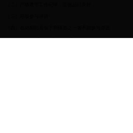
（二）严格遵守工作纪律，道德品行良好；
（三）积极参与培训；
（四）在岗期间具有下列情形之一者不能参与评选：
1.
工作中出现重大失误造成严重后果的
2.
不服从工作安排，与指导教师发生冲突的
3.
受到学校通报批评及警告以上处分的
4.
助管、助教岗位考核不合格
三 、评选程序
（一）个人申请
助教、助管填写《
学年优秀研究生助管、助教申请
2017-2018
（二）资格审查