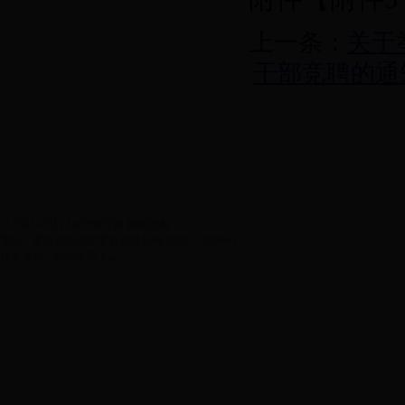
表.xlsx
】已
表.xlsx
】已
上一条：
关于
干部竞聘的通
?
2011-2017 bet356官网 版权所有
地址：重庆市南岸区学府大道19号 邮编：400067
技术支持：研究生院 Kai